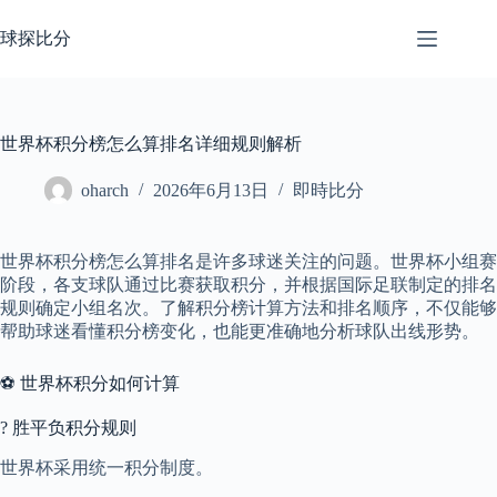
跳
至
球探比分
内
容
世界杯积分榜怎么算排名详细规则解析
oharch
2026年6月13日
即時比分
世界杯积分榜怎么算排名是许多球迷关注的问题。世界杯小组赛
阶段，各支球队通过比赛获取积分，并根据国际足联制定的排名
规则确定小组名次。了解积分榜计算方法和排名顺序，不仅能够
帮助球迷看懂积分榜变化，也能更准确地分析球队出线形势。
⚽ 世界杯积分如何计算
? 胜平负积分规则
世界杯采用统一积分制度。