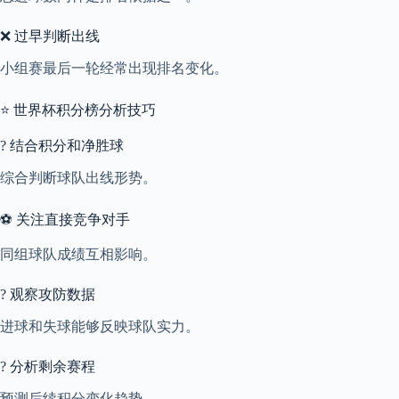
❌ 过早判断出线
小组赛最后一轮经常出现排名变化。
⭐ 世界杯积分榜分析技巧
? 结合积分和净胜球
综合判断球队出线形势。
⚽ 关注直接竞争对手
同组球队成绩互相影响。
? 观察攻防数据
进球和失球能够反映球队实力。
? 分析剩余赛程
预测后续积分变化趋势。