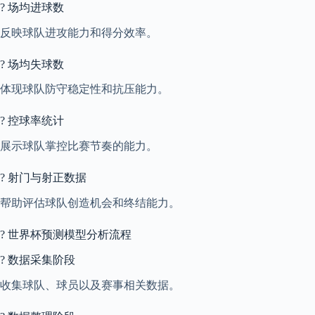
? 场均进球数
反映球队进攻能力和得分效率。
?️ 场均失球数
体现球队防守稳定性和抗压能力。
? 控球率统计
展示球队掌控比赛节奏的能力。
? 射门与射正数据
帮助评估球队创造机会和终结能力。
? 世界杯预测模型分析流程
? 数据采集阶段
收集球队、球员以及赛事相关数据。