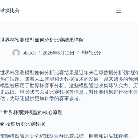
跳
至
球探比分
内
容
世界杯预测模型如何分析比赛结果详解
oharch
2026年6月13日
即時比分
世界杯预测模型如何分析比赛结果是近年来足球数据分析领域的
热门话题。随着人工智能和大数据技术的发展，越来越多的预测
模型被应用于世界杯赛事分析。这些模型通过收集球队实力、历
史战绩、球员状态以及比赛数据等信息，对比赛结果进行概率评
估，为球迷提供更加科学的赛事参考。
? 世界杯预测模型的核心原理
⚽ 收集历史比赛数据
预测模型通常会分析球队过往比赛成绩、胜率和进失球数据。