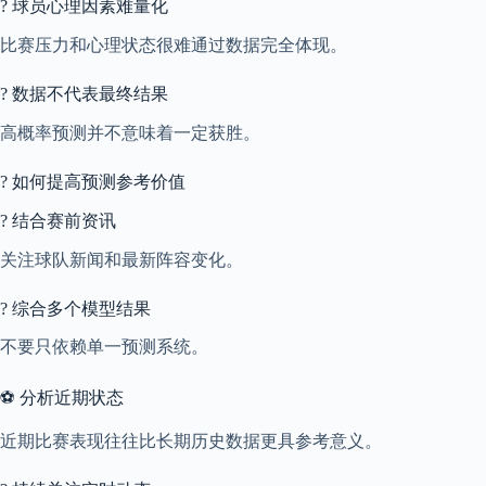
? 球员心理因素难量化
比赛压力和心理状态很难通过数据完全体现。
? 数据不代表最终结果
高概率预测并不意味着一定获胜。
? 如何提高预测参考价值
? 结合赛前资讯
关注球队新闻和最新阵容变化。
? 综合多个模型结果
不要只依赖单一预测系统。
⚽ 分析近期状态
近期比赛表现往往比长期历史数据更具参考意义。