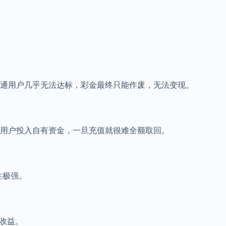
普通用户几乎无法达标，彩金最终只能作废，无法变现。
用户投入自有资金，一旦充值就很难全额取回。
性极强。
收益。