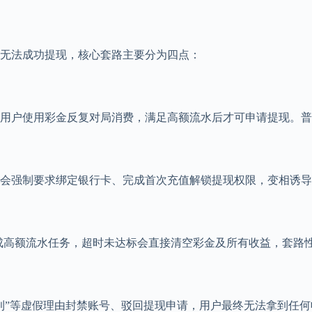
户无法成功提现，核心套路主要分为四点：
要用户使用彩金反复对局消费，满足高额流水后才可申请提现。
会强制要求绑定银行卡、完成首次充值解锁提现权限，变相诱导
完成高额流水任务，超时未达标会直接清空彩金及所有收益，套路
利”等虚假理由封禁账号、驳回提现申请，用户最终无法拿到任何