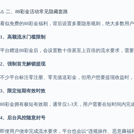
⚠️ 二、88彩金活动常见隐藏套路
看似免费的88彩金福利，背后设置多重隐形规则，绝大多数用
1、高额流水门槛限制
平台赠送88彩金后，会设置数十倍甚至上百倍的流水要求，需
2、强制首充解锁提现
不少平台标注零注册、零充值送彩金，但用户想要提现收益时，
3、限定短期有效时效
88彩金拥有极短有效期，通常仅1-3天，用户需要在短时间内
4、后台风控随意封号
即便用户侥幸完成流水要求，平台也会以“违规操作、恶意薅福