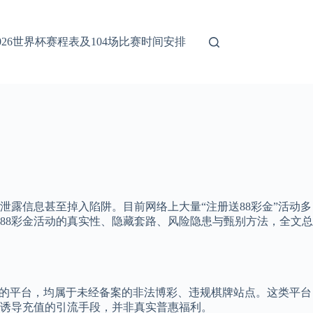
026世界杯赛程表及104场比赛时间安排
露信息甚至掉入陷阱。目前网络上大量“注册送88彩金”活动多
88彩金活动的真实性、隐藏套路、风险隐患与甄别方法，全文总
号的平台，均属于未经备案的非法博彩、违规棋牌站点。这类平台
、诱导充值的引流手段，并非真实普惠福利。