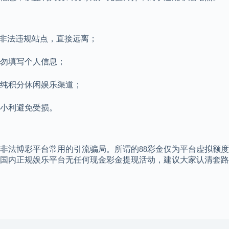
为非法违规站点，直接远离；
切勿填写个人信息；
规纯积分休闲娱乐渠道；
贪小利避免受损。
是非法博彩平台常用的引流骗局。所谓的88彩金仅为平台虚拟额
国内正规娱乐平台无任何现金彩金提现活动，建议大家认清套路