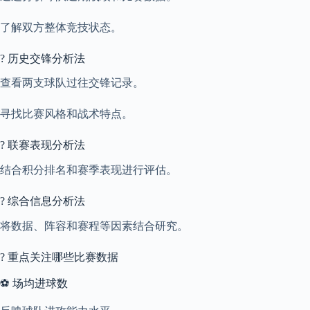
了解双方整体竞技状态。
? 历史交锋分析法
查看两支球队过往交锋记录。
寻找比赛风格和战术特点。
? 联赛表现分析法
结合积分排名和赛季表现进行评估。
? 综合信息分析法
将数据、阵容和赛程等因素结合研究。
? 重点关注哪些比赛数据
⚽ 场均进球数