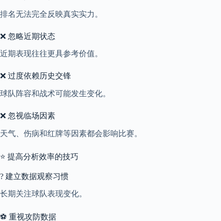
排名无法完全反映真实实力。
❌ 忽略近期状态
近期表现往往更具参考价值。
❌ 过度依赖历史交锋
球队阵容和战术可能发生变化。
❌ 忽视临场因素
天气、伤病和红牌等因素都会影响比赛。
⭐ 提高分析效率的技巧
? 建立数据观察习惯
长期关注球队表现变化。
⚽ 重视攻防数据