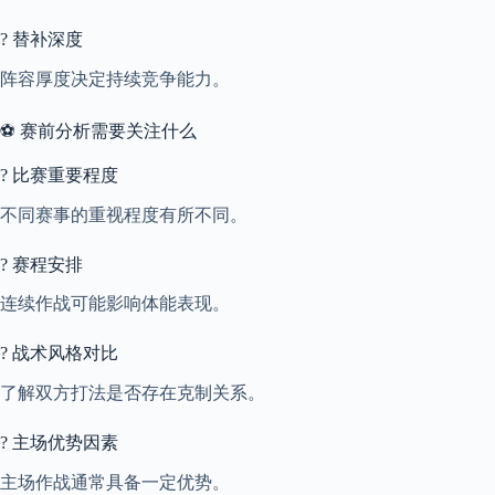
? 替补深度
阵容厚度决定持续竞争能力。
⚽ 赛前分析需要关注什么
? 比赛重要程度
不同赛事的重视程度有所不同。
? 赛程安排
连续作战可能影响体能表现。
? 战术风格对比
了解双方打法是否存在克制关系。
? 主场优势因素
主场作战通常具备一定优势。