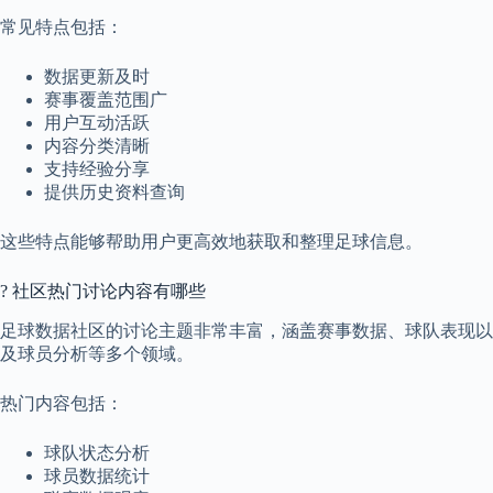
常见特点包括：
数据更新及时
赛事覆盖范围广
用户互动活跃
内容分类清晰
支持经验分享
提供历史资料查询
这些特点能够帮助用户更高效地获取和整理足球信息。
? 社区热门讨论内容有哪些
足球数据社区的讨论主题非常丰富，涵盖赛事数据、球队表现以
及球员分析等多个领域。
热门内容包括：
球队状态分析
球员数据统计