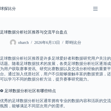
跳
至
球探比分
内
容
足球数据分析社区推荐与交流平台盘点
oharch
2026年6月13日
即時比分
足球数据分析社区推荐是许多足球爱好者和数据研究用户关注的
话题。随着足球数据技术的发展，各类足球数据分析社区逐渐成
为用户获取赛事资讯、研究比赛数据以及交流分析经验的重要平
台。通过加入优质社区，用户不仅能够接触丰富的数据资源，还
可以学习不同的数据分析方法，提升赛事研究能力。
⚽ 足球数据分析社区有哪些特点
优秀的足球数据分析社区通常拥有专业的数据内容和活跃的交流
氛围，能够满足不同层次用户的需求。